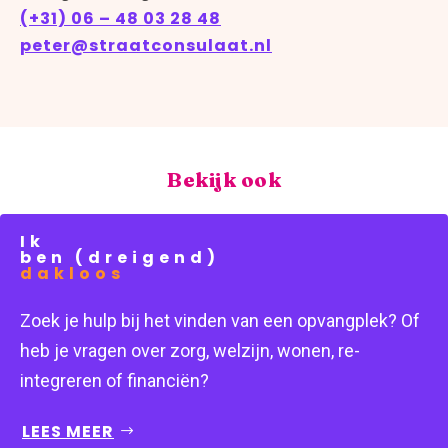
(+31) 06 – 48 03 28 48
peter@straatconsulaat.nl
Bekijk ook
Ik
ben (dreigend)
dakloos
Zoek je hulp bij het vinden van een opvangplek? Of
heb je vragen over zorg, welzijn, wonen, re-
integreren of financiën?
LEES MEER