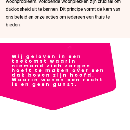
woonprobleem. Voldoende woonplekken zijn cruciaal om
dakloosheid uit te bannen. Dit principe vormt de kern van
ons beleid en onze acties om iedereen een thuis te
bieden.
Wij geloven in een
toekomst waarin
niemand zich zorgen
hoeft te maken over een
dak boven zijn hoofd.
Waarin wonen een recht
is en geen gunst.