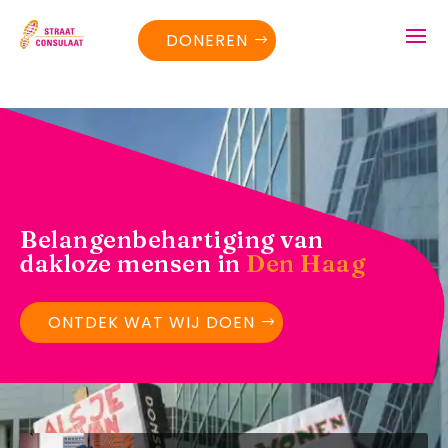
DONEREN
Belangenbehartiging van
dakloze mensen in
Den Haag
ONTDEK WAT WIJ DOEN