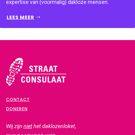
expertise van (voormalig) dakloze mensen.
LEES MEER
CONTACT
DONEREN
Wij zijn
niet
het daklozenloket,