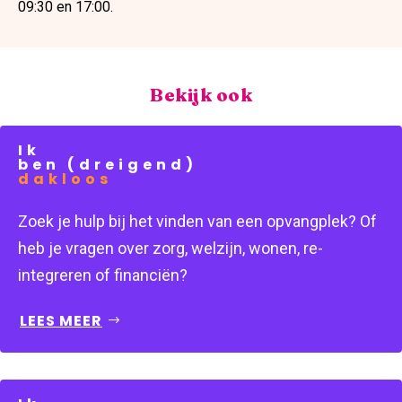
09:30 en 17:00.
Bekijk ook
Ik
ben (dreigend)
dakloos
Zoek je hulp bij het vinden van een opvangplek? Of
heb je vragen over zorg, welzijn, wonen, re-
integreren of financiën?
LEES MEER