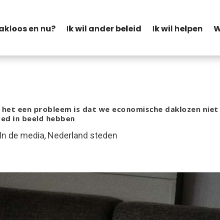
akloos en nu?
Ik wil ander beleid
Ik wil helpen
W
 het een probleem is dat we economische daklozen niet
ed in beeld hebben
In de media
,
Nederland steden