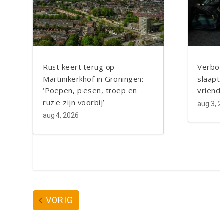
Twitter
LinkedIn
Blogger
Rust keert terug op
Verbo
Martinikerkhof in Groningen:
slaapt
‘Poepen, piesen, troep en
vrien
ruzie zijn voorbij’
aug 3,
aug 4, 2026
VORIG