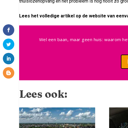
thuislozenopvang en het probleem is nog nooit zo groot
Lees het volledige artikel op de website van eenv
Wel een baan, maar geen huis: waarom he
Lees ook:
Facebook