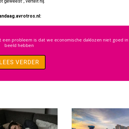
 geweest”, vertelt hij.
andaag.avrotros.nl:
t een probleem is dat we economische daklozen niet goed in
beeld hebben
LEES VERDER
Facebook
Facebook