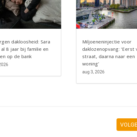
Twitter
Twitter
LinkedIn
LinkedIn
Blogger
Blogger
rgen dakloosheid: Sara
Miljoeneninjectie voor
 al 8 jaar bij familie en
daklozenopvang: ‘Eerst 
den op de bank
straat, daarna naar een
woning’
 2026
aug 3, 2026
VOLG