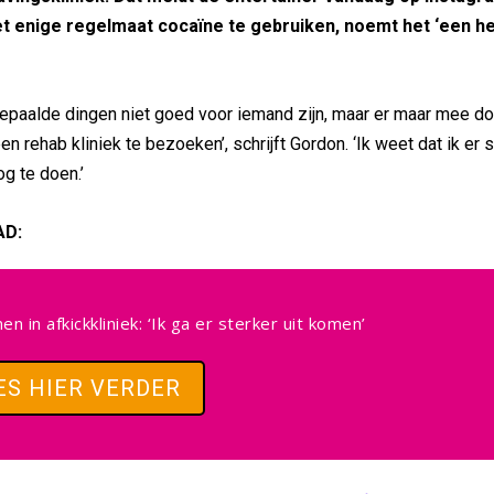
met enige regelmaat cocaïne te gebruiken, noemt het ‘een he
bepaalde dingen niet goed voor iemand zijn, maar er maar mee d
n rehab kliniek te bezoeken’, schrijft Gordon. ‘Ik weet dat ik er s
g te doen.’
AD:
 in afkickkliniek: ‘Ik ga er sterker uit komen’
ES HIER VERDER