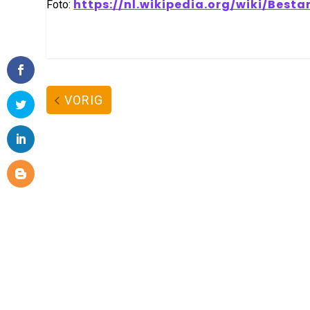
https://nl.wikipedia.org/wiki/Best
Foto:
VORIG