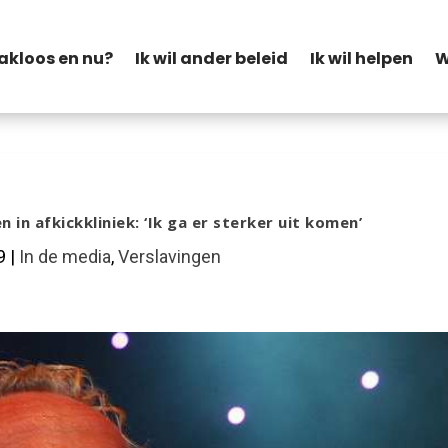
akloos en nu?
Ik wil ander beleid
Ik wil helpen
W
in afkickkliniek: ‘Ik ga er sterker uit komen’
9
|
In de media
,
Verslavingen