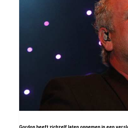
Gordon heeft zichzelf laten opnemen in een versl