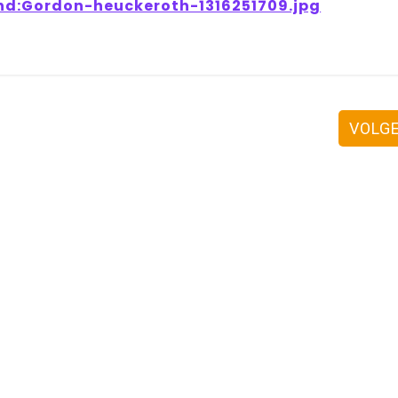
and:Gordon-heuckeroth-1316251709.jpg
VOLG