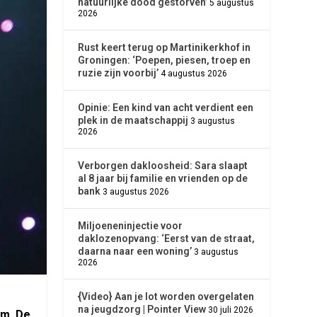
natuurlijke dood gestorven’
5 augustus
2026
Rust keert terug op Martinikerkhof in
Groningen: ‘Poepen, piesen, troep en
ruzie zijn voorbij’
4 augustus 2026
Opinie: Een kind van acht verdient een
plek in de maatschappij
3 augustus
2026
Verborgen dakloosheid: Sara slaapt
al 8 jaar bij familie en vrienden op de
bank
3 augustus 2026
Miljoeneninjectie voor
daklozenopvang: ‘Eerst van de straat,
daarna naar een woning’
3 augustus
2026
{Video} Aan je lot worden overgelaten
na jeugdzorg | Pointer View
30 juli 2026
am. De