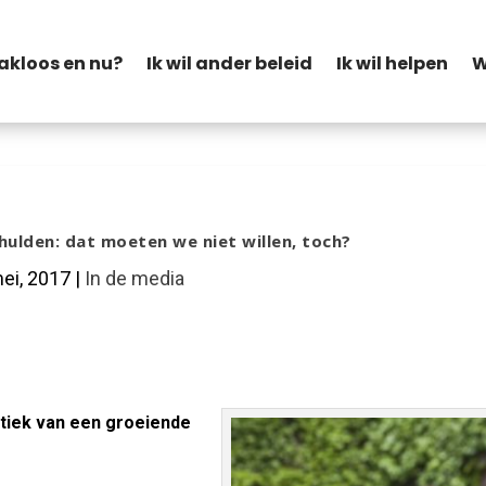
akloos en nu?
Ik wil ander beleid
Ik wil helpen
W
hulden: dat moeten we niet willen, toch?
ei, 2017
|
In de media
atiek van een groeiende
Facebook
Twitt