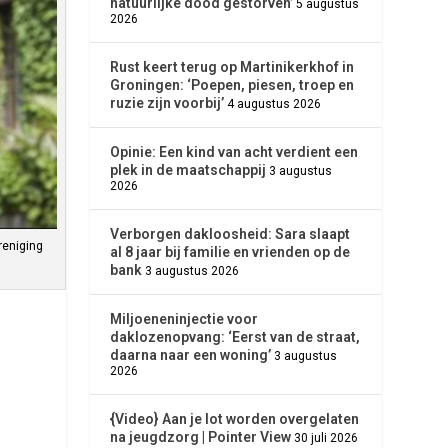
natuurlijke dood gestorven’
5 augustus
r
2026
Rust keert terug op Martinikerkhof in
Groningen: ‘Poepen, piesen, troep en
ruzie zijn voorbij’
4 augustus 2026
Opinie: Een kind van acht verdient een
plek in de maatschappij
3 augustus
2026
Verborgen dakloosheid: Sara slaapt
reniging
al 8 jaar bij familie en vrienden op de
bank
3 augustus 2026
Miljoeneninjectie voor
daklozenopvang: ‘Eerst van de straat,
daarna naar een woning’
3 augustus
2026
{Video} Aan je lot worden overgelaten
na jeugdzorg | Pointer View
30 juli 2026