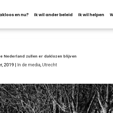
akloos en nu?
Ik wil ander beleid
Ik wil helpen
W
e Nederland zullen er daklozen blijven
r, 2019
|
In de media
,
Utrecht