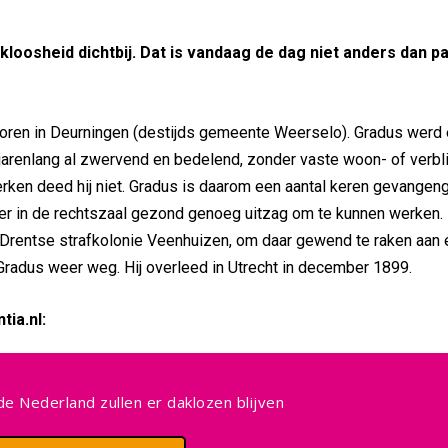
akloosheid dichtbij. Dat is vandaag de dag niet anders dan 
oren in Deurningen (destijds gemeente Weerselo). Gradus werd
 jarenlang al zwervend en bedelend, zonder vaste woon- of verbli
r­ken deed hij niet. Gradus is daarom een aantal keren gevangeng
 er in de rechtszaal gezond genoeg uitzag om te kunnen werken. 
e Drentse strafkolonie Veenhuizen, om daar gewend te raken aan 
ok Gradus weer weg. Hij overleed in Utrecht in december 1899.
tia.nl:
e Nederland zullen er daklozen blijven