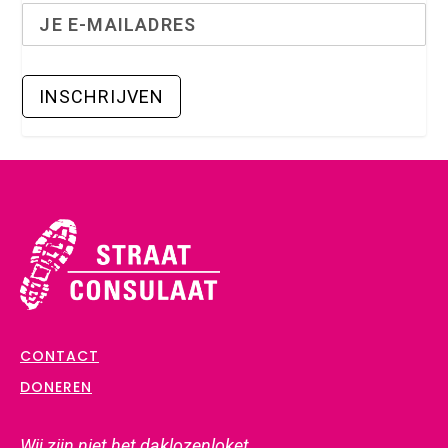
CONTACT
DONEREN
Wij zijn
niet
het daklozenloket,