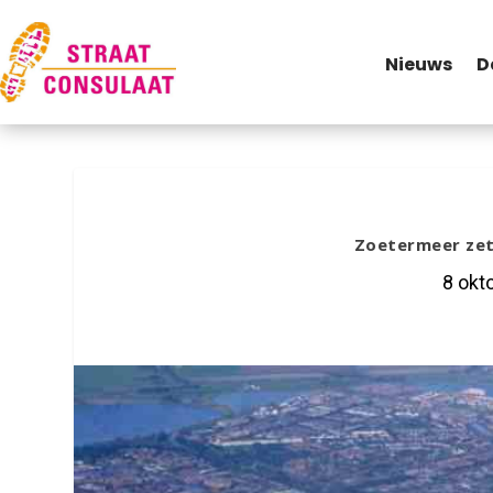
Nieuws
D
Zoetermeer zet 
8 okt