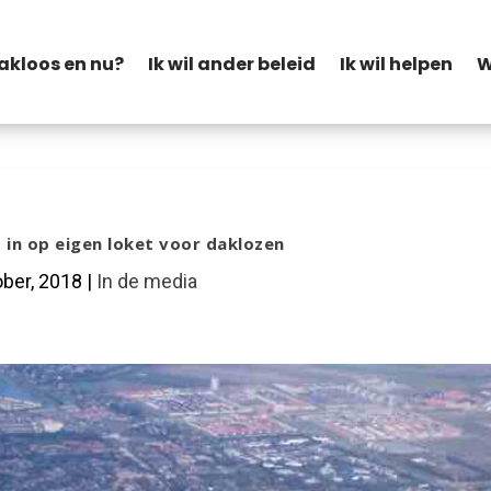
akloos en nu?
Ik wil ander beleid
Ik wil helpen
W
in op eigen loket voor daklozen
ober, 2018
|
In de media