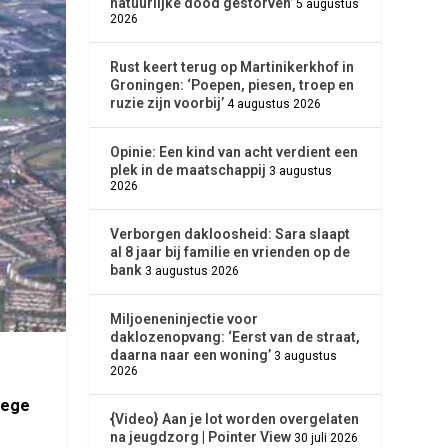
natuurlijke dood gestorven’
5 augustus
2026
Rust keert terug op Martinikerkhof in
Groningen: ‘Poepen, piesen, troep en
ruzie zijn voorbij’
4 augustus 2026
Opinie: Een kind van acht verdient een
plek in de maatschappij
3 augustus
2026
Verborgen dakloosheid: Sara slaapt
al 8 jaar bij familie en vrienden op de
bank
3 augustus 2026
Miljoeneninjectie voor
daklozenopvang: ‘Eerst van de straat,
daarna naar een woning’
3 augustus
2026
lege
{Video} Aan je lot worden overgelaten
na jeugdzorg | Pointer View
30 juli 2026