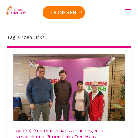
DONEREN
Tag:
Groen Links
{video} Gemeenteraadsverkiezingen: in
gesprek met Groen Links Den Haag