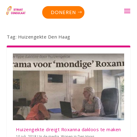
DONEREN
Tag:
Huizengekte Den Haag
Huizengekte dreigt Roxanna dakloos te maken
10 juli, 2018
|
In de media
,
Wonen in Den Haag