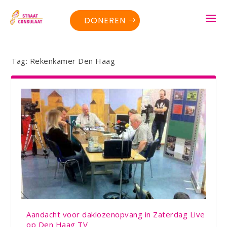
DONEREN
Tag:
Rekenkamer Den Haag
Aandacht voor daklozenopvang in Zaterdag Live
op Den Haag TV