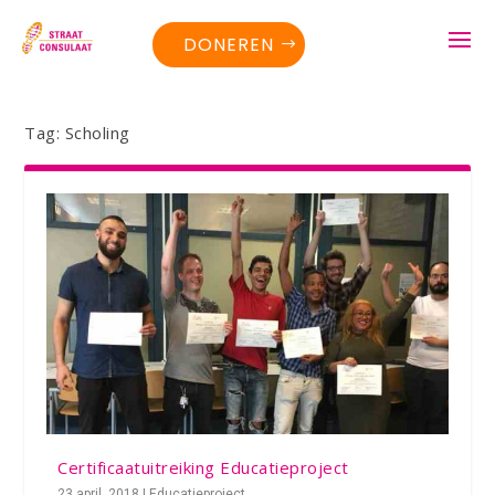
DONEREN
Tag:
Scholing
Certificaatuitreiking Educatieproject
23 april, 2018
|
Educatieproject