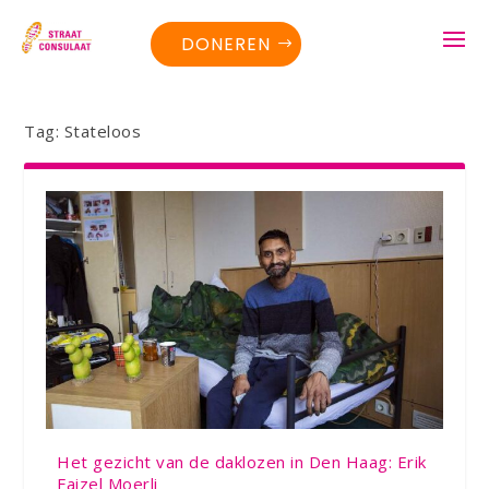
DONEREN
Tag:
Stateloos
Het gezicht van de daklozen in Den Haag: Erik
Faizel Moerli