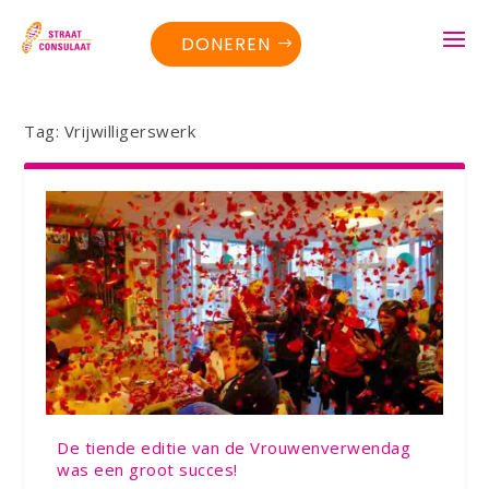
DONEREN
Tag:
Vrijwilligerswerk
De tiende editie van de Vrouwenverwendag
was een groot succes!