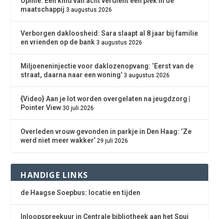
Opinie: Een kind van acht verdient een plek in de
maatschappij
3 augustus 2026
Verborgen dakloosheid: Sara slaapt al 8 jaar bij familie
en vrienden op de bank
3 augustus 2026
Miljoeneninjectie voor daklozenopvang: ‘Eerst van de
straat, daarna naar een woning’
3 augustus 2026
{Video} Aan je lot worden overgelaten na jeugdzorg |
Pointer View
30 juli 2026
Overleden vrouw gevonden in parkje in Den Haag: ‘Ze
werd niet meer wakker’
29 juli 2026
HANDIGE LINKS
de Haagse Soepbus: locatie en tijden
Inloopspreekuur in Centrale bibliotheek aan het Spui