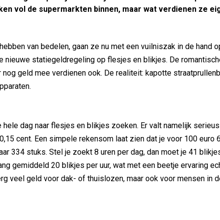
en vol de supermarkten binnen, maar wat verdienen ze eig
 hebben van bedelen, gaan ze nu met een vuilniszak in de hand 
 de nieuwe statiegeldregeling op flesjes en blikjes. De romantische
r nog geld mee verdienen ook. De realiteit: kapotte straatprullen
pparaten.
?
 hele dag naar flesjes en blikjes zoeken. Er valt namelijk serieu
s 0,15 cent. Een simpele rekensom laat zien dat je voor 100 euro 
ar 334 stuks. Stel je zoekt 8 uren per dag, dan moet je 41 blikje
lang gemiddeld 20 blikjes per uur, wat met een beetje ervaring ech
s erg veel geld voor dak- of thuislozen, maar ook voor mensen in d