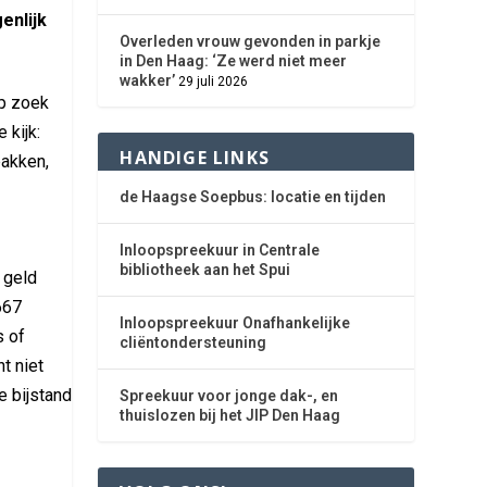
enlijk
Overleden vrouw gevonden in parkje
in Den Haag: ‘Ze werd niet meer
wakker’
29 juli 2026
op zoek
 kijk:
HANDIGE LINKS
bakken,
de Haagse Soepbus: locatie en tijden
Inloopspreekuur in Centrale
bibliotheek aan het Spui
s geld
667
Inloopspreekuur Onafhankelijke
s of
cliëntondersteuning
t niet
e bijstand
Spreekuur voor jonge dak-, en
thuislozen bij het JIP Den Haag