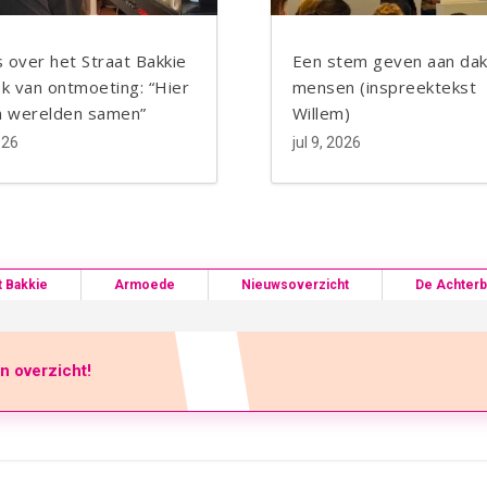
Blogger
Blogger
 over het Straat Bakkie
Een stem geven aan dak
ek van ontmoeting: “Hier
mensen (inspreektekst
 werelden samen”
Willem)
026
jul 9, 2026
t Bakkie
Armoede
Nieuwsoverzicht
De Achter
en overzicht!