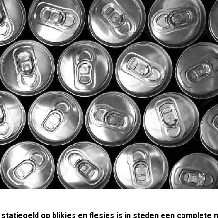
 statiegeld op blikjes en flesjes is in steden een complete 