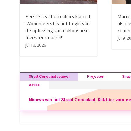
Blogger
Eerste reactie coalitieakkoord:
Marius
‘Wonen eerst is het begin van
als pl
de oplossing van dakloosheid.
komen
Investeer daarin!’
jul 9, 2
jul 10, 2026
Straat Consulaat actueel
Projecten
Straa
Acties
Nieuws van het Straat Consulaat. Klik hier voor e