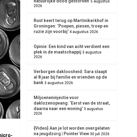
natuurlijke dood gestorven’
5 augustus
2026
Rust keert terug op Martinikerkhof in
Groningen: ‘Poepen, piesen, troep en
ruzie zijn voorbij’
4 augustus 2026
Opinie: Een kind van acht verdient een
plek in de maatschappij
3 augustus
2026
Verborgen dakloosheid: Sara slaapt
al 8 jaar bij familie en vrienden op de
bank
3 augustus 2026
Miljoeneninjectie voor
daklozenopvang: ‘Eerst van de straat,
daarna naar een woning’
3 augustus
2026
{Video} Aan je lot worden overgelaten
na jeugdzorg | Pointer View
30 juli 2026
micro-