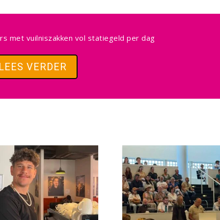
ers met vuilniszakken vol statiegeld per dag
LEES VERDER
Facebook
Facebook
Twitter
Twitter
LinkedIn
LinkedIn