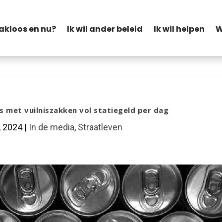
akloos en nu?
Ik wil ander beleid
Ik wil helpen
W
rs met vuilniszakken vol statiegeld per dag
, 2024
|
In de media
,
Straatleven