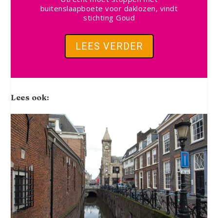
buitenslaapboete voor daklozen, vindt
stichting Goud
LEES VERDER
Lees ook: