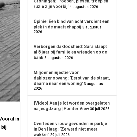
Groningen: ‘Poepen, piesen, troep en
ruzie zijn voorbij’
4 augustus 2026
Opinie: Een kind van acht verdient een
plek in de maatschappij
3 augustus
2026
Verborgen dakloosheid: Sara slaapt
al 8 jaar bij familie en vrienden op de
bank
3 augustus 2026
Miljoeneninjectie voor
daklozenopvang: ‘Eerst van de straat,
daarna naar een woning’
3 augustus
2026
{Video} Aan je lot worden overgelaten
na jeugdzorg | Pointer View
30 juli 2026
Vooral in
Overleden vrouw gevonden in parkje
bij
in Den Haag: ‘Ze werd niet meer
wakker’
29 juli 2026