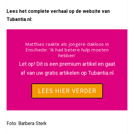
Lees het complete verhaal op de website van
Tubantia.nl:
Matthias raakte als jongere dakloos in
Enschede: ‘Ik had betere hulp moeten
hebben’
Let op! Dit is een premium artikel en gaat
af van uw gratis artikelen op Tubantia.nl
LEES HIER VERDER
Foto: Barbera Sterk