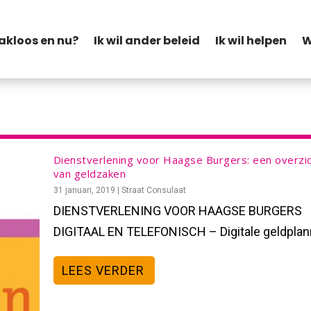
akloos en nu?
Ik wil ander beleid
Ik wil helpen
W
Dienstverlening voor Haagse Burgers: een overzi
van geldzaken
31 januari, 2019
|
Straat Consulaat
DIENSTVERLENING VOOR HAAGSE BURGERS
DIGITAAL EN TELEFONISCH – Digitale geldplann
LEES VERDER