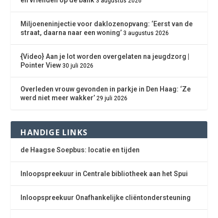
en vrienden op de bank
3 augustus 2026
Miljoeneninjectie voor daklozenopvang: ‘Eerst van de
straat, daarna naar een woning’
3 augustus 2026
{Video} Aan je lot worden overgelaten na jeugdzorg |
Pointer View
30 juli 2026
Overleden vrouw gevonden in parkje in Den Haag: ‘Ze
werd niet meer wakker’
29 juli 2026
HANDIGE LINKS
de Haagse Soepbus: locatie en tijden
Inloopspreekuur in Centrale bibliotheek aan het Spui
Inloopspreekuur Onafhankelijke cliëntondersteuning