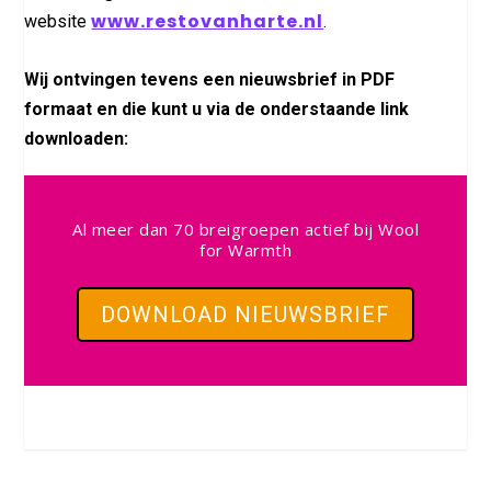
www.restovanharte.nl
website
.
Wij ontvingen tevens een nieuwsbrief in PDF
formaat en die kunt u via de onderstaande link
downloaden:
Al meer dan 70 breigroepen actief bij Wool
for Warmth
DOWNLOAD NIEUWSBRIEF