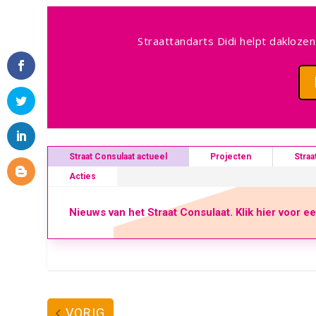
Straattandarts Didi helpt daklozen
Straat Consulaat actueel
Projecten
Straa
Acties
Nieuws van het Straat Consulaat. Klik hier voor e
VORIG