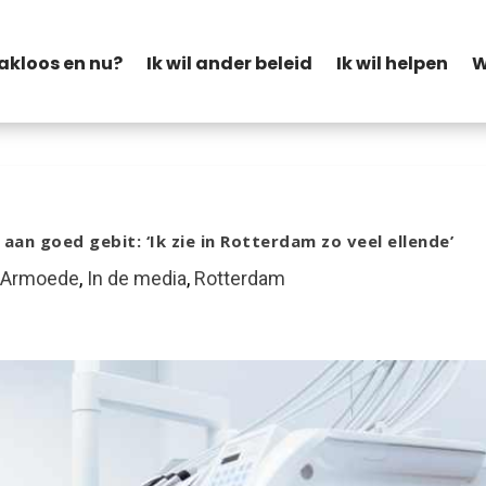
akloos en nu?
Ik wil ander beleid
Ik wil helpen
W
aan goed gebit: ‘Ik zie in Rotterdam zo veel ellende’
|
Armoede
,
In de media
,
Rotterdam