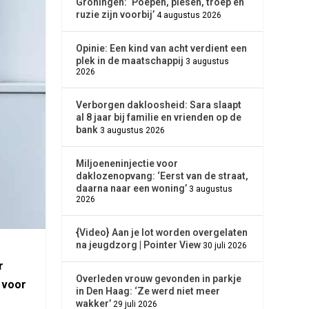
Groningen: ‘Poepen, piesen, troep en
ruzie zijn voorbij’
4 augustus 2026
Opinie: Een kind van acht verdient een
plek in de maatschappij
3 augustus
2026
Verborgen dakloosheid: Sara slaapt
al 8 jaar bij familie en vrienden op de
bank
3 augustus 2026
Miljoeneninjectie voor
daklozenopvang: ‘Eerst van de straat,
daarna naar een woning’
3 augustus
2026
{Video} Aan je lot worden overgelaten
na jeugdzorg | Pointer View
30 juli 2026
r
Overleden vrouw gevonden in parkje
 voor
in Den Haag: ‘Ze werd niet meer
wakker’
29 juli 2026