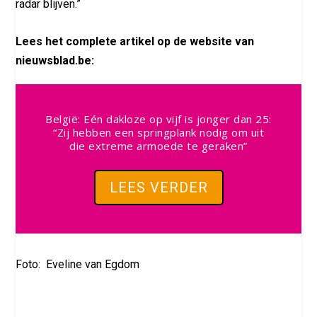
radar blijven.”
Lees het complete artikel op de website van
nieuwsblad.be:
België: Eén dakloze op vijf is jonger dan 25:
“Zij hebben een springplank nodig om uit
die extreme armoede te geraken”
LEES VERDER
Foto: Eveline van Egdom