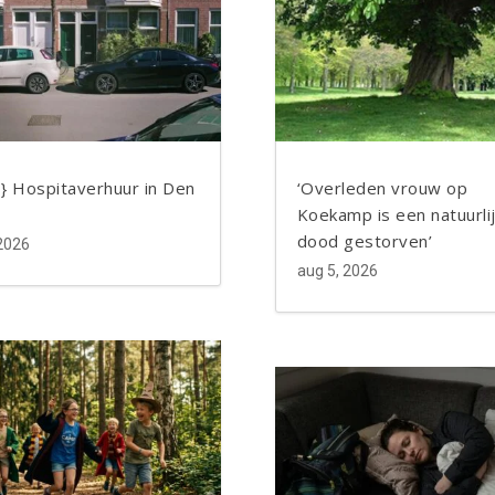
Facebook
Facebook
Twitter
Twitter
LinkedIn
LinkedIn
Blogger
Blogger
o} Hospitaverhuur in Den
‘Overleden vrouw op
Koekamp is een natuurli
dood gestorven’
 2026
aug 5, 2026
Facebook
Facebook
Twitter
Twitter
LinkedIn