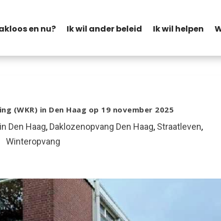
akloos en nu?
Ik wil ander beleid
Ik wil helpen
W
ing (WKR) in Den Haag op 19 november 2025
 in Den Haag
,
Daklozenopvang Den Haag
,
Straatleven
,
Winteropvang