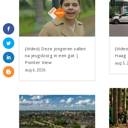
Facebook
Twitter
LinkedIn
Blogger
{Video} Deze jongeren vallen
{Vide
na jeugdzorg in een gat |
Haag
Pointer View
aug 5,
aug 6, 2026
Facebook
Twitter