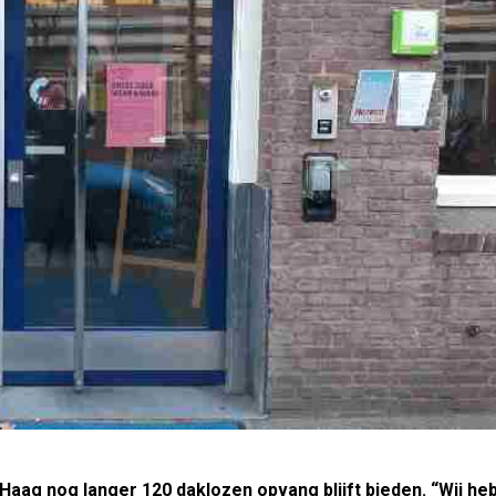
Haag nog langer 120 daklozen opvang blijft bieden. “Wij he