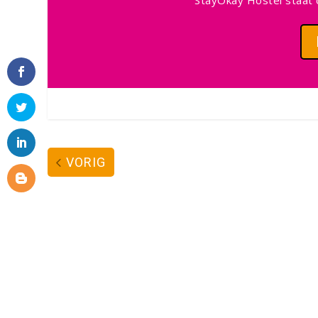
StayOkay Hostel staat 
VORIG