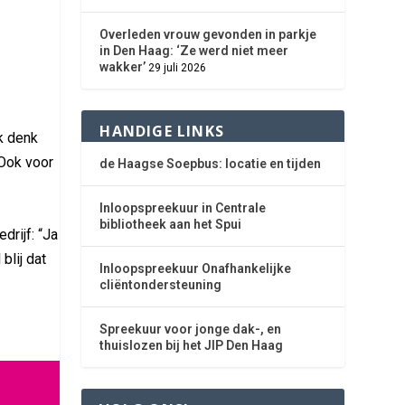
t
Overleden vrouw gevonden in parkje
in Den Haag: ‘Ze werd niet meer
wakker’
29 juli 2026
HANDIGE LINKS
Ik denk
 Ook voor
de Haagse Soepbus: locatie en tijden
Inloopspreekuur in Centrale
bibliotheek aan het Spui
drijf: “Ja
blij dat
Inloopspreekuur Onafhankelijke
cliëntondersteuning
Spreekuur voor jonge dak-, en
thuislozen bij het JIP Den Haag