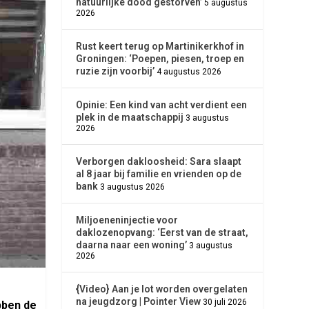
natuurlijke dood gestorven’
5 augustus
2026
Rust keert terug op Martinikerkhof in
Groningen: ‘Poepen, piesen, troep en
ruzie zijn voorbij’
4 augustus 2026
Opinie: Een kind van acht verdient een
plek in de maatschappij
3 augustus
2026
Verborgen dakloosheid: Sara slaapt
al 8 jaar bij familie en vrienden op de
bank
3 augustus 2026
Miljoeneninjectie voor
daklozenopvang: ‘Eerst van de straat,
daarna naar een woning’
3 augustus
2026
{Video} Aan je lot worden overgelaten
na jeugdzorg | Pointer View
30 juli 2026
bben de