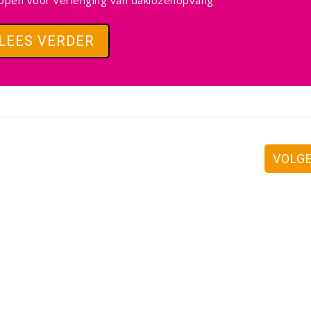
open voor verlenging van daklozenopvang
LEES VERDER
VOLG