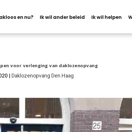
akloos en nu?
Ik wil ander beleid
Ik wil helpen
W
open voor verlenging van daklozenopvang
020
|
Daklozenopvang Den Haag