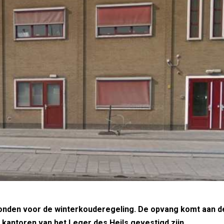
vonden voor de winterkouderegeling. De opvang komt aan d
 kantoren van het Leger des Heils gevestigd zijn.