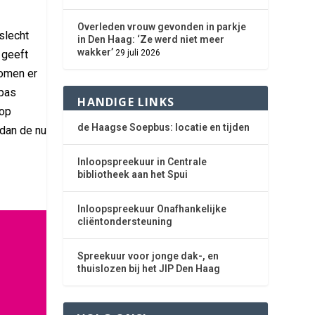
Overleden vrouw gevonden in parkje
slecht
in Den Haag: ‘Ze werd niet meer
wakker’
 geeft
29 juli 2026
komen er
 pas
HANDIGE LINKS
 op
de Haagse Soepbus: locatie en tijden
 dan de nu
Inloopspreekuur in Centrale
bibliotheek aan het Spui
Inloopspreekuur Onafhankelijke
cliëntondersteuning
Spreekuur voor jonge dak-, en
thuislozen bij het JIP Den Haag