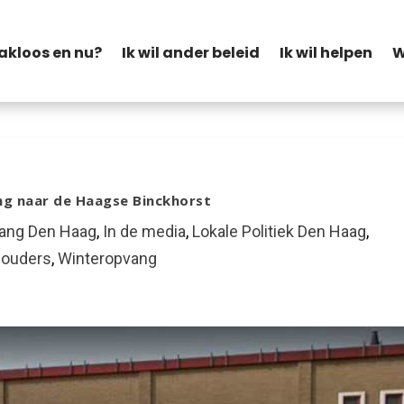
akloos en nu?
Ik wil ander beleid
Ik wil helpen
W
g naar de Haagse Binckhorst
ang Den Haag
,
In de media
,
Lokale Politiek Den Haag
,
ouders
,
Winteropvang