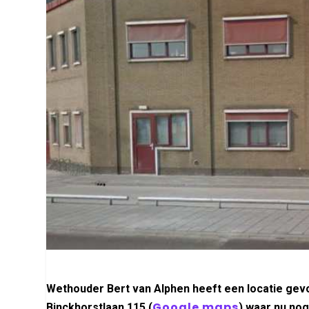
Wethouder Bert van Alphen heeft een locatie ge
Google maps
Binckhorstlaan 115 (
) waar nu nog