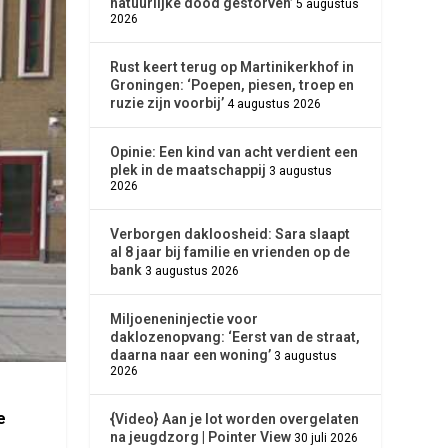
natuurlijke dood gestorven’
5 augustus
2026
Rust keert terug op Martinikerkhof in
Groningen: ‘Poepen, piesen, troep en
ruzie zijn voorbij’
4 augustus 2026
Opinie: Een kind van acht verdient een
plek in de maatschappij
3 augustus
2026
Verborgen dakloosheid: Sara slaapt
al 8 jaar bij familie en vrienden op de
bank
3 augustus 2026
Miljoeneninjectie voor
daklozenopvang: ‘Eerst van de straat,
daarna naar een woning’
3 augustus
2026
e
{Video} Aan je lot worden overgelaten
na jeugdzorg | Pointer View
30 juli 2026