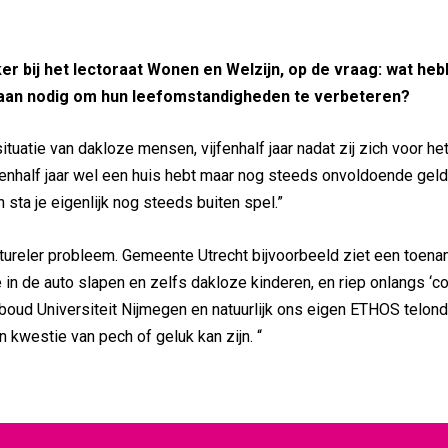
 bij het lectoraat Wonen en Welzijn, op de vraag: wat he
aan nodig om hun leefomstandigheden te verbeteren?
tuatie van dakloze mensen, vijfenhalf jaar nadat zij zich voor he
jfenhalf jaar wel een huis hebt maar nog steeds onvoldoende geld
sta je eigenlijk nog steeds buiten spel.”
ctureler probleem. Gemeente Utrecht bijvoorbeeld ziet een toen
in de auto slapen en zelfs dakloze kinderen, en riep onlangs ‘c
dboud Universiteit Nijmegen en natuurlijk ons eigen ETHOS telon
 kwestie van pech of geluk kan zijn. “