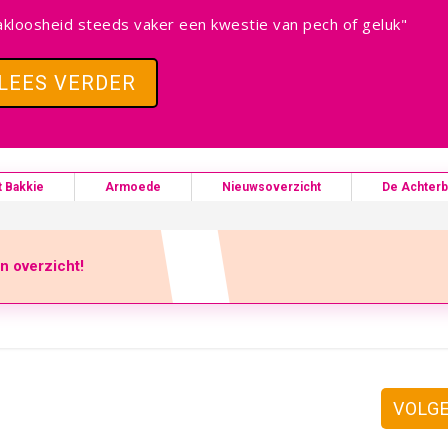
kloosheid steeds vaker een kwestie van pech of geluk"
LEES VERDER
t Bakkie
Armoede
Nieuwsoverzicht
De Achter
en overzicht!
VOLG