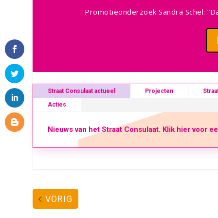
Promotieonderzoek Sandra Schel: “Da
Straat Consulaat actueel
Projecten
Straa
Acties
Nieuws van het Straat Consulaat. Klik hier voor e
VORIG