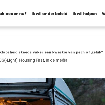
akloos en nu?
Ik wil ander beleid
Ik wil helpen
W
loosheid steeds vaker een kwestie van pech of geluk”
S(-Light)
,
Housing First
,
In de media