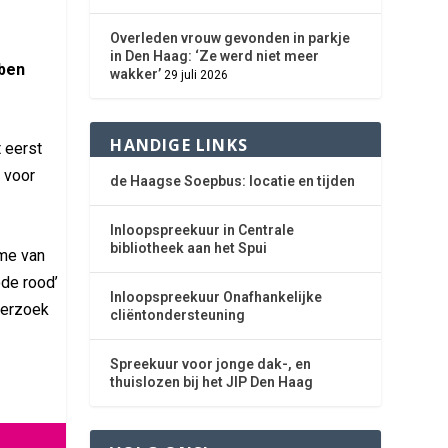
Overleden vrouw gevonden in parkje
in Den Haag: ‘Ze werd niet meer
bben
wakker’
29 juli 2026
HANDIGE LINKS
t eerst
 voor
de Haagse Soepbus: locatie en tijden
Inloopspreekuur in Centrale
bibliotheek aan het Spui
ame van
ode rood’
Inloopspreekuur Onafhankelijke
derzoek
cliëntondersteuning
Spreekuur voor jonge dak-, en
thuislozen bij het JIP Den Haag