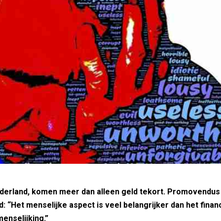
Nederland, komen meer dan alleen geld tekort. Promovendus
d: “Het menselijke aspect is veel belangrijker dan het finan
enselijking.”