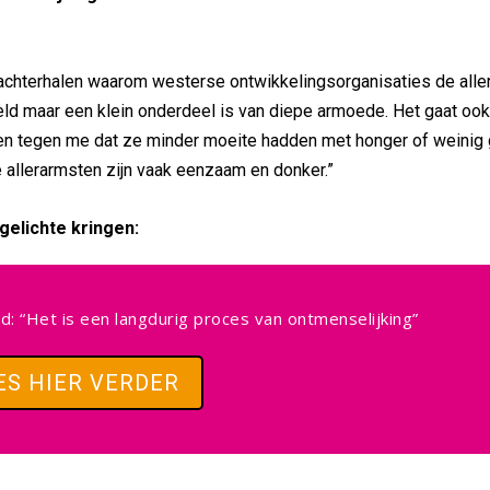
e achterhalen waarom westerse ontwikkelingsorganisaties de all
geld maar een klein onderdeel is van diepe armoede. Het gaat oo
den tegen me dat ze minder moeite hadden met honger of weinig 
 allerarmsten zijn vaak eenzaam en donker.”
gelichte kringen:
d: “Het is een langdurig proces van ontmenselijking”
ES HIER VERDER