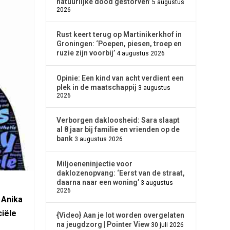
natuurlijke dood gestorven’
5 augustus
2026
Rust keert terug op Martinikerkhof in
Groningen: ‘Poepen, piesen, troep en
ruzie zijn voorbij’
4 augustus 2026
Opinie: Een kind van acht verdient een
plek in de maatschappij
3 augustus
2026
Verborgen dakloosheid: Sara slaapt
al 8 jaar bij familie en vrienden op de
bank
3 augustus 2026
Miljoeneninjectie voor
daklozenopvang: ‘Eerst van de straat,
daarna naar een woning’
3 augustus
2026
 Anika
ciële
{Video} Aan je lot worden overgelaten
na jeugdzorg | Pointer View
30 juli 2026