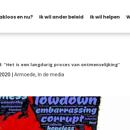
akloos en nu?
Ik wil ander beleid
Ik wil helpen
W
: “Het is een langdurig proces van ontmenselijking”
 2020
|
Armoede
,
In de media