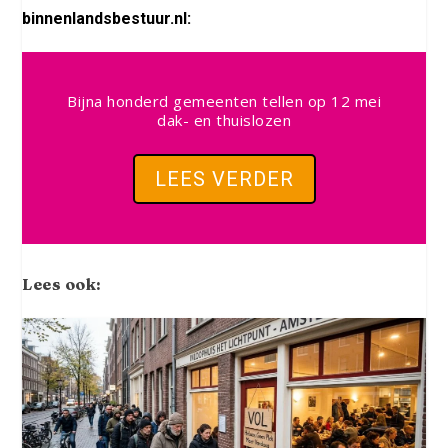
binnenlandsbestuur.nl:
Bijna honderd gemeenten tellen op 12 mei
dak- en thuislozen
LEES VERDER
Lees ook: