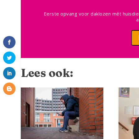
Eerste opvang voor daklozen mét huisdier
a
Lees ook:
Facebook
Twitter
LinkedIn