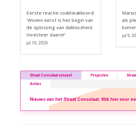
Blogger
Eerste reactie coalitieakkoord:
Marius
‘Wonen eerst is het begin van
als pl
de oplossing van dakloosheid.
komen
Investeer daarin!’
jul 9, 2
jul 10, 2026
Straat Consulaat actueel
Projecten
Straa
Acties
Nieuws van het Straat Consulaat. Klik hier voor e