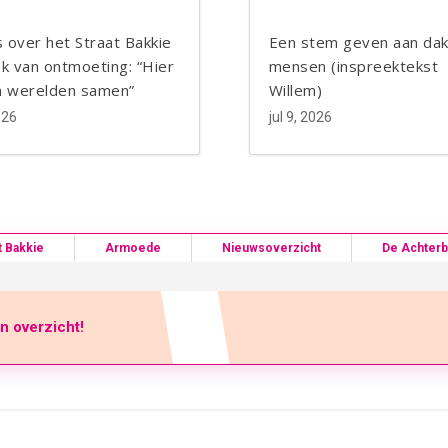
Blogger
Blogger
 over het Straat Bakkie
Een stem geven aan dak
ek van ontmoeting: “Hier
mensen (inspreektekst
 werelden samen”
Willem)
026
jul 9, 2026
t Bakkie
Armoede
Nieuwsoverzicht
De Achter
en overzicht!