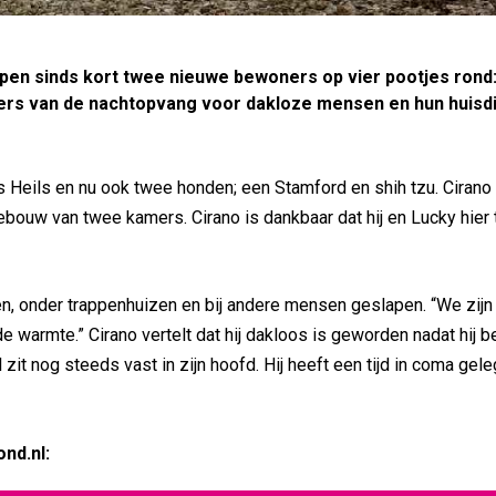
pen sinds kort twee nieuwe bewoners op vier pootjes rond
ers van de nachtopvang voor dakloze mensen en hun huisd
es Heils en nu ook twee honden; een Stamford en shih tzu. Cirano 
ouw van twee kamers. Cirano is dankbaar dat hij en Lucky hier ti
n, onder trappenhuizen en bij andere mensen geslapen. “We zijn a
e warmte.” Cirano vertelt dat hij dakloos is geworden nadat hij 
l zit nog steeds vast in zijn hoofd. Hij heeft een tijd in coma gel
ond.nl: