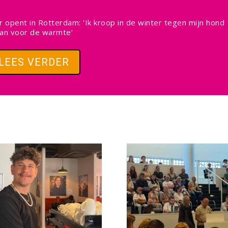
 opent in Rotterdam: 'Ik kroop in de winter tegen mijn hond
an voor de warmte’
LEES VERDER
Facebook
Facebook
Twitter
Twitter
LinkedIn
LinkedIn