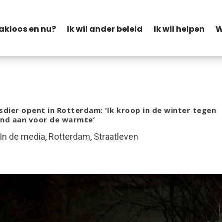
akloos en nu?
Ik wil ander beleid
Ik wil helpen
W
dier opent in Rotterdam: ‘Ik kroop in de winter tegen
ond aan voor de warmte’
In de media
,
Rotterdam
,
Straatleven