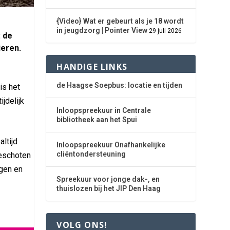
{Video} Wat er gebeurt als je 18 wordt
in jeugdzorg | Pointer View
29 juli 2026
: de
ieren.
HANDIGE LINKS
de Haagse Soepbus: locatie en tijden
is het
jdelijk
Inloopspreekuur in Centrale
bibliotheek aan het Spui
ltijd
Inloopspreekuur Onafhankelijke
cliëntondersteuning
beschoten
egen en
Spreekuur voor jonge dak-, en
thuislozen bij het JIP Den Haag
VOLG ONS!