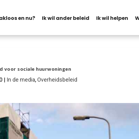
akloos en nu?
Ik wil ander beleid
Ik wil helpen
W
eld voor sociale huurwoningen
20
|
In de media
,
Overheidsbeleid