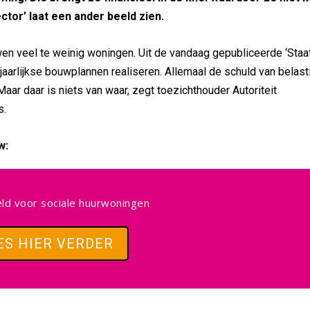
tor’ laat een ander beeld zien.
wen veel te weinig woningen. Uit de vandaag gepubliceerde ‘Staa
 jaarlijkse bouwplannen realiseren. Allemaal de schuld van belast
aar daar is niets van waar, zegt toezichthouder Autoriteit
s.
w:
eld voor sociale huurwoningen
ES HIER VERDER