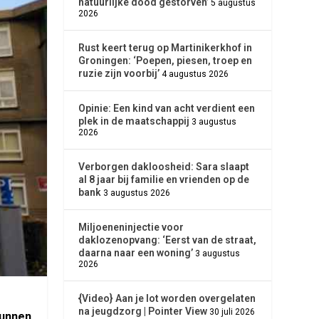
natuurlijke dood gestorven’
5 augustus
2026
Rust keert terug op Martinikerkhof in
Groningen: ‘Poepen, piesen, troep en
ruzie zijn voorbij’
4 augustus 2026
Opinie: Een kind van acht verdient een
plek in de maatschappij
3 augustus
2026
Verborgen dakloosheid: Sara slaapt
al 8 jaar bij familie en vrienden op de
bank
3 augustus 2026
Miljoeneninjectie voor
daklozenopvang: ‘Eerst van de straat,
daarna naar een woning’
3 augustus
2026
{Video} Aan je lot worden overgelaten
na jeugdzorg | Pointer View
30 juli 2026
kunnen