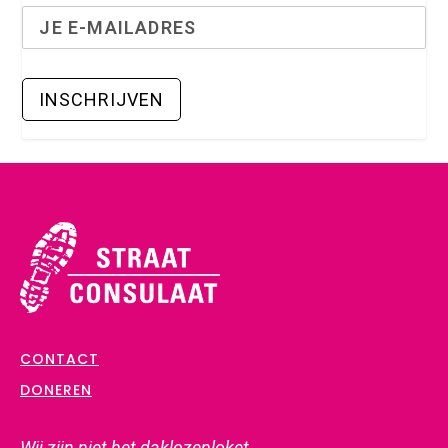
CONTACT
DONEREN
Wij zijn
niet
het daklozenloket,