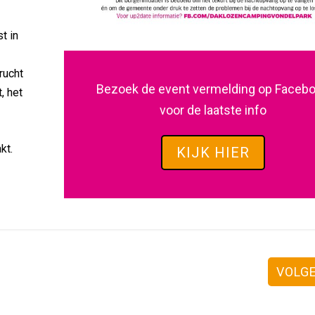
t in
rucht
Bezoek de event vermelding op Faceb
, het
voor de laatste info
.
kt.
KIJK HIER
VOLG