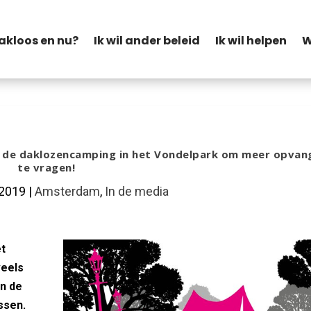
akloos en nu?
Ik wil ander beleid
Ik wil helpen
W
 de daklozencamping in het Vondelpark om meer opvan
te vragen!
 2019
|
Amsterdam
,
In de media
t
Facebook
Twitter
Linke
veels
en de
Blogger
ssen.