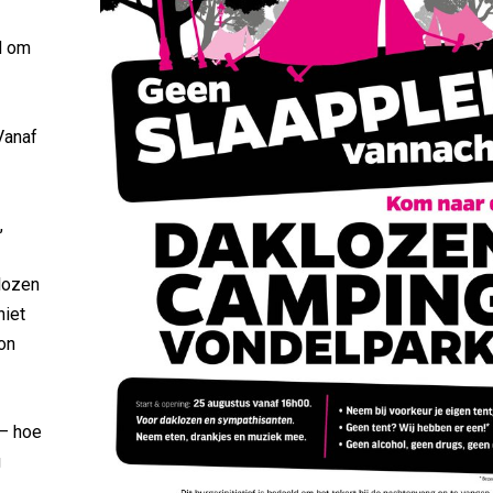
d om
Vanaf
,
lozen
niet
on
 – hoe
g