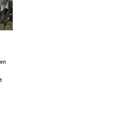
zen
t