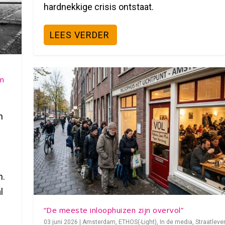
hardnekkige crisis ontstaat.
LEES VERDER
in
n
n.
l
“De meeste inloophuizen zijn overvol”
03 juni 2026
|
Amsterdam
,
ETHOS(-Light)
,
In de media
,
Straatleve