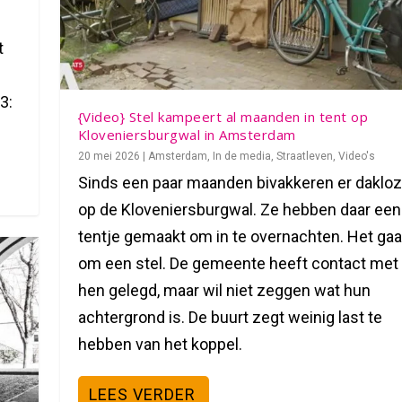
t
3:
{Video} Stel kampeert al maanden in tent op
Kloveniersburgwal in Amsterdam
20 mei 2026
|
Amsterdam
,
In de media
,
Straatleven
,
Video's
Sinds een paar maanden bivakkeren er daklo
op de Kloveniersburgwal. Ze hebben daar een
tentje gemaakt om in te overnachten. Het gaa
om een stel. De gemeente heeft contact met
hen gelegd, maar wil niet zeggen wat hun
achtergrond is. De buurt zegt weinig last te
hebben van het koppel.
LEES VERDER