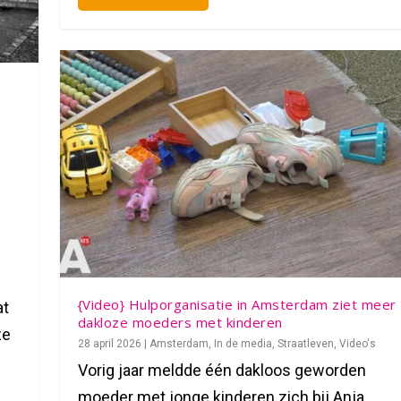
{Video} Hulporganisatie in Amsterdam ziet meer
at
dakloze moeders met kinderen
ze
28 april 2026
|
Amsterdam
,
In de media
,
Straatleven
,
Video's
Vorig jaar meldde één dakloos geworden
moeder met jonge kinderen zich bij Anja