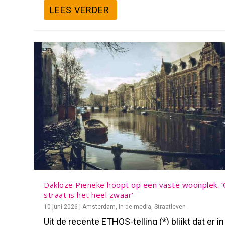
LEES VERDER
Dakloze Pieneke hoopt op een vaste woonplek. 
straat is het heel zwaar’
10 juni 2026
|
Amsterdam
,
In de media
,
Straatleven
Uit de recente ETHOS-telling (*) blijkt dat er in