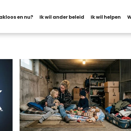
akloos en nu?
Ik wil ander beleid
Ik wil helpen
W