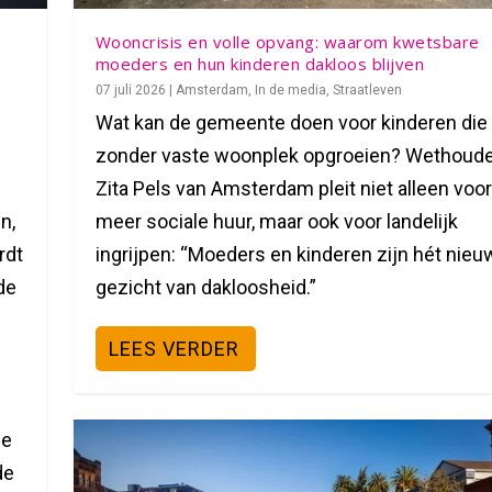
Wooncrisis en volle opvang: waarom kwetsbare
moeders en hun kinderen dakloos blijven
,
07 juli 2026
|
Amsterdam
,
In de media
,
Straatleven
Wat kan de gemeente doen voor kinderen die
zonder vaste woonplek opgroeien? Wethoude
Zita Pels van Amsterdam pleit niet alleen voor
n,
meer sociale huur, maar ook voor landelijk
rdt
ingrijpen: “Moeders en kinderen zijn hét nieu
de
gezicht van dakloosheid.”
LEES VERDER
se
de