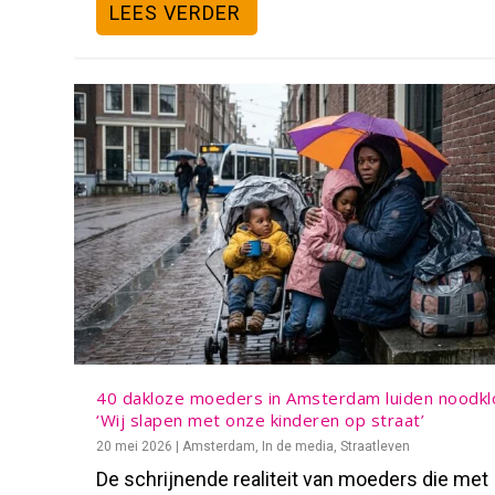
LEES VERDER
40 dakloze moeders in Amsterdam luiden noodkl
‘Wij slapen met onze kinderen op straat’
20 mei 2026
|
Amsterdam
,
In de media
,
Straatleven
De schrijnende realiteit van moeders die met