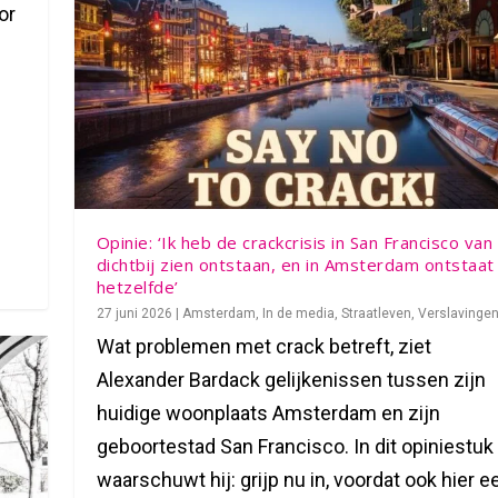
or
Opinie: ‘Ik heb de crackcrisis in San Francisco van
dichtbij zien ontstaan, en in Amsterdam ontstaat
hetzelfde’
27 juni 2026
|
Amsterdam
,
In de media
,
Straatleven
,
Verslavinge
Wat problemen met crack betreft, ziet
Alexander Bardack gelijkenissen tussen zijn
huidige woonplaats Amsterdam en zijn
geboortestad San Francisco. In dit opiniestuk
waarschuwt hij: grijp nu in, voordat ook hier e