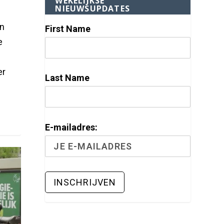
WEKELIJKSE
NIEUWSUPDATES
en
First Name
e
er
Last Name
E-mailadres: