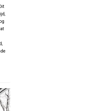
Dit
jd,
nog
wat
d,
nde