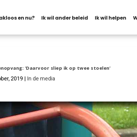
akloos en nu?
Ik wil ander beleid
Ik wil helpen
W
enopvang: ‘Daarvoor sliep ik op twee stoelen’
ober, 2019
|
In de media