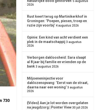
natuurlijke dood gestorven’
5 augustus
2026
Rust keert terug op Martinikerkhof in
Groningen: ‘Poepen, piesen, troep en
ruzie zijn voorbij’
4 augustus 2026
Opinie: Een kind van acht verdient een
plek in de maatschappij
3 augustus
2026
Verborgen dakloosheid: Sara slaapt
al 8 jaar bij familie en vrienden op de
bank
3 augustus 2026
Miljoeneninjectie voor
daklozenopvang: ‘Eerst van de straat,
daarna naar een woning’
3 augustus
2026
jn 730
{Video} Aan je lot worden overgelaten
na jeugdzorg | Pointer View
30 juli 2026