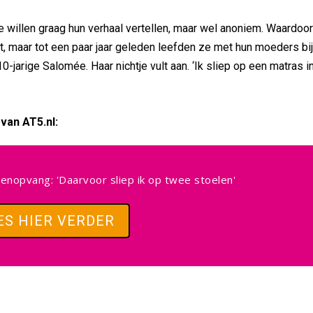
 willen graag hun verhaal vertellen, maar wel anoniem. Waardoo
jt, maar tot een paar jaar geleden leefden ze met hun moeders bi
10-jarige Salomée. Haar nichtje vult aan. ‘Ik sliep op een matras i
van AT5.nl:
enopvang: 'Daarvoor sliep ik op twee stoelen'
ES HIER VERDER