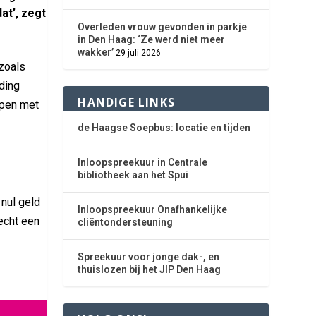
at’, zegt
Overleden vrouw gevonden in parkje
in Den Haag: ‘Ze werd niet meer
wakker’
29 juli 2026
 zoals
eding
HANDIGE LINKS
open met
de Haagse Soepbus: locatie en tijden
Inloopspreekuur in Centrale
bibliotheek aan het Spui
nul geld
Inloopspreekuur Onafhankelijke
echt een
cliëntondersteuning
Spreekuur voor jonge dak-, en
thuislozen bij het JIP Den Haag