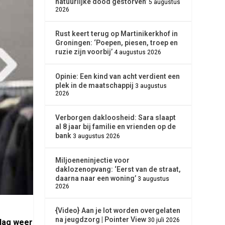
natuurlijke dood gestorven’
5 augustus
2026
Rust keert terug op Martinikerkhof in
Groningen: ‘Poepen, piesen, troep en
ruzie zijn voorbij’
4 augustus 2026
Opinie: Een kind van acht verdient een
plek in de maatschappij
3 augustus
2026
Verborgen dakloosheid: Sara slaapt
al 8 jaar bij familie en vrienden op de
bank
3 augustus 2026
Miljoeneninjectie voor
daklozenopvang: ‘Eerst van de straat,
daarna naar een woning’
3 augustus
2026
{Video} Aan je lot worden overgelaten
na jeugdzorg | Pointer View
30 juli 2026
ndag weer