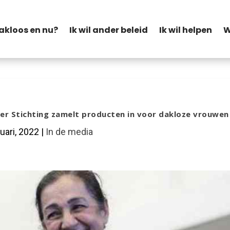
akloos en nu?
Ik wil ander beleid
Ik wil helpen
W
r Stichting zamelt producten in voor dakloze vrouwen
uari, 2022
|
In de media