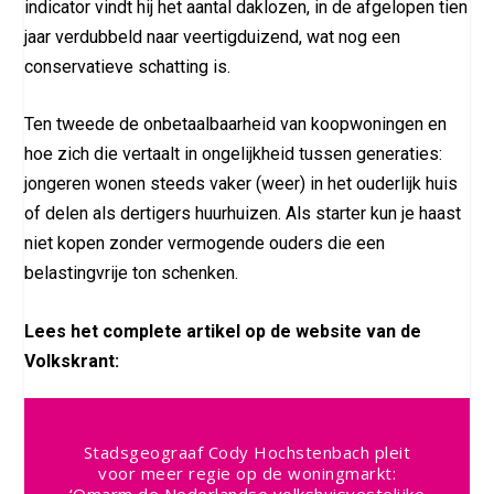
indicator vindt hij het aantal daklozen, in de afgelopen tien
jaar verdubbeld naar veertigduizend, wat nog een
conservatieve schatting is.
Ten tweede de onbetaalbaarheid van koopwoningen en
hoe zich die vertaalt in ongelijkheid tussen generaties:
jongeren wonen steeds vaker (weer) in het ouderlijk huis
of delen als dertigers huur­huizen. Als starter kun je haast
niet kopen zonder vermogende ouders die een
belastingvrije ton schenken.
Lees het complete artikel op de website van de
Volkskrant:
Stadsgeograaf Cody Hochstenbach pleit
voor meer regie op de woningmarkt:
‘Omarm de Nederlandse volkshuis­vestelijke