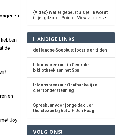
{Video} Wat er gebeurt als je 18 wordt
 jongeren
in jeugdzorg | Pointer View
29 juli 2026
HANDIGE LINKS
, hebben
at de
de Haagse Soepbus: locatie en tijden
Inloopspreekuur in Centrale
bibliotheek aan het Spui
pen?
Inloopspreekuur Onafhankelijke
,
cliëntondersteuning
ren en
Spreekuur voor jonge dak-, en
thuislozen bij het JIP Den Haag
 met Joy
VOLG ONS!