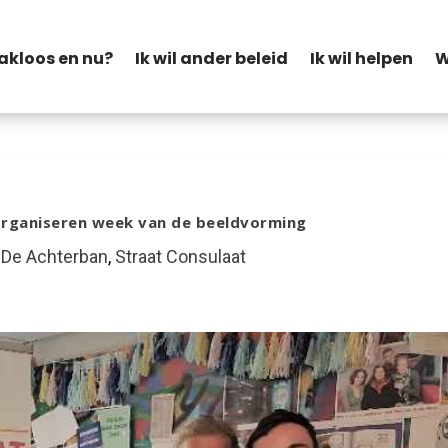
akloos en nu?
Ik wil ander beleid
Ik wil helpen
W
organiseren week van de beeldvorming
|
De Achterban
,
Straat Consulaat