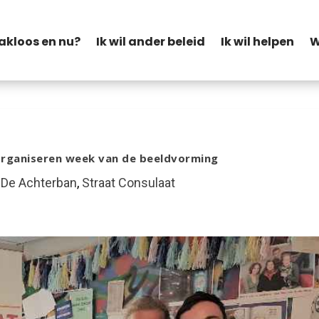
akloos en nu?
Ik wil ander beleid
Ik wil helpen
W
organiseren week van de beeldvorming
|
De Achterban
,
Straat Consulaat