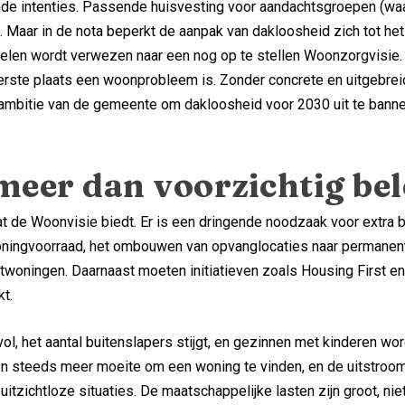
nde intenties. Passende huisvesting voor aandachtsgroepen (wa
 Maar in de nota beperkt de aanpak van dakloosheid zich tot het
elen wordt verwezen naar een nog op te stellen Woonzorgvisie. 
eerste plaats een woonprobleem is. Zonder concrete en uitgebre
e ambitie van de gemeente om dakloosheid voor 2030 uit te banne
meer dan voorzichtig bel
t de Woonvisie biedt. Er is een dringende noodzaak voor extra 
woningvoorraad, het ombouwen van opvanglocaties naar permanen
twoningen. Daarnaast moeten initiatieven zoals Housing First e
t.
vol, het aantal buitenslapers stijgt, en gezinnen met kinderen wo
n steeds meer moeite om een woning te vinden, en de uitstroom
uitzichtloze situaties. De maatschappelijke lasten zijn groot, nie