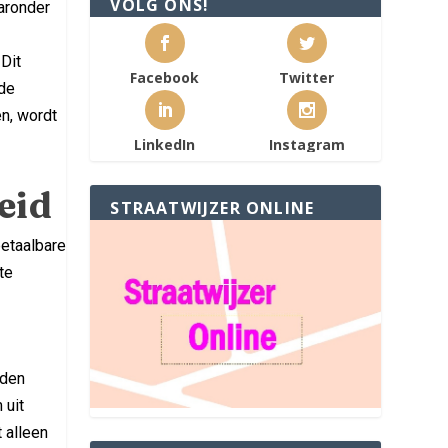
VOLG ONS!
aronder
Dit
Facebook
Twitter
ide
n, wordt
LinkedIn
Instagram
eid
STRAATWIJZER ONLINE
betaalbare
te
n
rden
 uit
t alleen