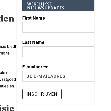
WEKELIJKSE
NIEUWSUPDATES
den
First Name
Last Name
isie biedt
rug te
E-mailadres:
oals de
 vastgoed
aties en
sie