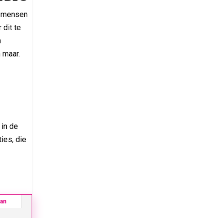
e mensen
 dit te
n
 maar.
 in de
ies, die
ban