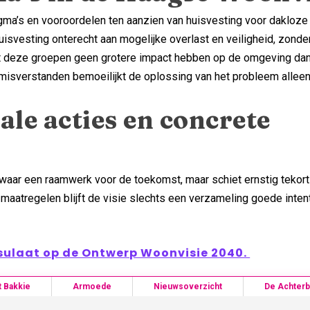
gma’s en vooroordelen ten aanzien van huisvesting voor dakloz
svesting onterecht aan mogelijke overlast en veiligheid, zonder
at deze groepen geen grotere impact hebben op de omgeving da
e misverstanden bemoeilijkt de oplossing van het probleem alleen
le acties en concrete
aar een raamwerk voor de toekomst, maar schiet ernstig tekort
aatregelen blijft de visie slechts een verzameling goede intent
nsulaat op de Ontwerp Woonvisie 2040.
t Bakkie
Armoede
Nieuwsoverzicht
De Achter