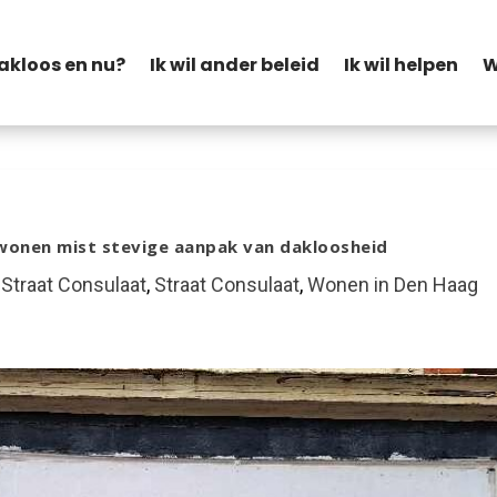
akloos en nu?
Ik wil ander beleid
Ik wil helpen
W
wonen mist stevige aanpak van dakloosheid
Straat Consulaat
,
Straat Consulaat
,
Wonen in Den Haag