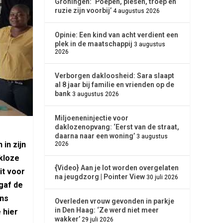
Groningen: ‘Poepen, piesen, troep en
ruzie zijn voorbij’
4 augustus 2026
Opinie: Een kind van acht verdient een
plek in de maatschappij
3 augustus
2026
Verborgen dakloosheid: Sara slaapt
al 8 jaar bij familie en vrienden op de
bank
3 augustus 2026
Miljoeneninjectie voor
daklozenopvang: ‘Eerst van de straat,
daarna naar een woning’
3 augustus
in zijn
2026
kloze
{Video} Aan je lot worden overgelaten
it voor
na jeugdzorg | Pointer View
30 juli 2026
gaf de
ons
Overleden vrouw gevonden in parkje
in Den Haag: ‘Ze werd niet meer
 hier
wakker’
29 juli 2026