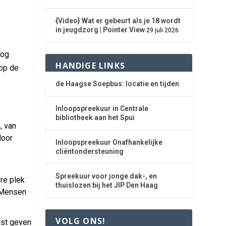
{Video} Wat er gebeurt als je 18 wordt
in jeugdzorg | Pointer View
29 juli 2026
oog
HANDIGE LINKS
 op de
de Haagse Soepbus: locatie en tijden
Inloopspreekuur in Centrale
bibliotheek aan het Spui
, van
door
Inloopspreekuur Onafhankelijke
cliëntondersteuning
Spreekuur voor jonge dak-, en
re plek
thuislozen bij het JIP Den Haag
. Mensen
VOLG ONS!
ast geven