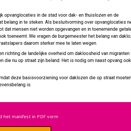
ijk opvanglocaties in de stad voor dak- en thuislozen en de
at belang in te steken. Als besluitvorming over opvanglocaties n
groot dat mensen niet worden opgevangen en in toenemende getal
t ook toeneemt. We vragen de burgemeester het belang van daklo
raatslapers daarom sterker mee te laten wegen.
tten richting de landelijke overheid om dakloosheid van migranten 
die nu op straat zijn beland. Het is nodig om naast opvang ook
 omdat deze basisvoorziening voor daklozen die op straat moete
levensbelang is.
 het manifest in PDF vorm