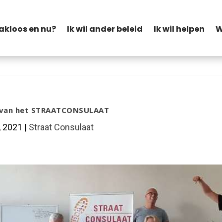
akloos en nu?
Ik wil ander beleid
Ik wil helpen
W
van het STRAATCONSULAAT
, 2021
|
Straat Consulaat