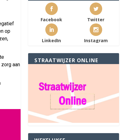
Facebook
Twitter
egatief
en op
zen,
LinkedIn
Instagram
te
STRAATWIJZER ONLINE
 zorg aan
n