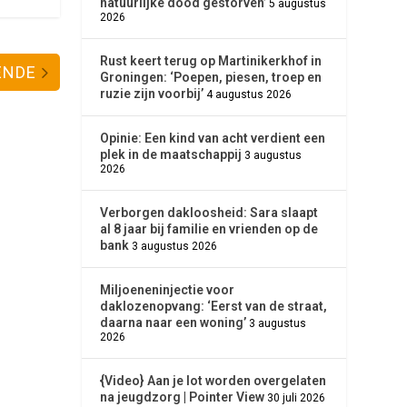
natuurlijke dood gestorven’
5 augustus
2026
Rust keert terug op Martinikerkhof in
ENDE
Groningen: ‘Poepen, piesen, troep en
ruzie zijn voorbij’
4 augustus 2026
Opinie: Een kind van acht verdient een
plek in de maatschappij
3 augustus
2026
Verborgen dakloosheid: Sara slaapt
al 8 jaar bij familie en vrienden op de
bank
3 augustus 2026
Miljoeneninjectie voor
daklozenopvang: ‘Eerst van de straat,
daarna naar een woning’
3 augustus
2026
{Video} Aan je lot worden overgelaten
na jeugdzorg | Pointer View
30 juli 2026