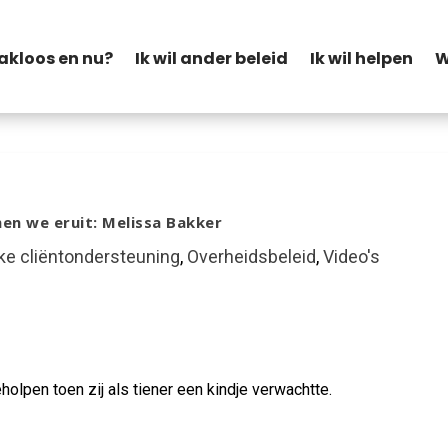
akloos en nu?
Ik wil ander beleid
Ik wil helpen
W
n we eruit: Melissa Bakker
ke cliëntondersteuning
,
Overheidsbeleid
,
Video's
olpen toen zij als tiener een kindje verwachtte.