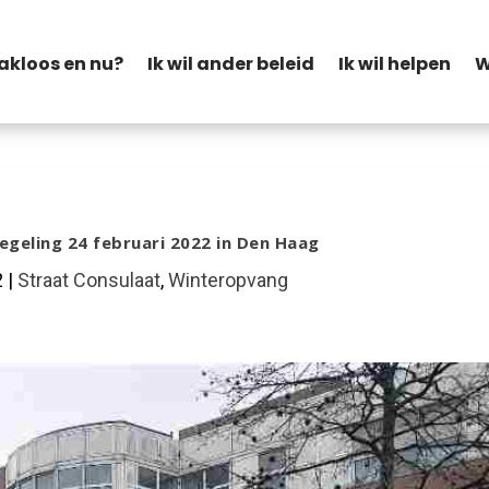
akloos en nu?
Ik wil ander beleid
Ik wil helpen
W
geling 24 februari 2022 in Den Haag
2
|
Straat Consulaat
,
Winteropvang