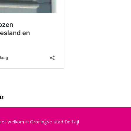
D:
et welkom in Groningse stad Delfzijl