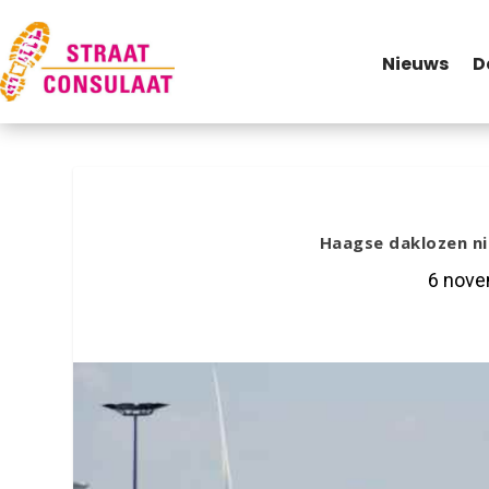
Nieuws
D
Haagse daklozen ni
6 nove