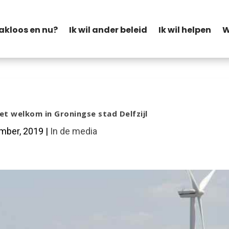
akloos en nu?
Ik wil ander beleid
Ik wil helpen
W
et welkom in Groningse stad Delfzijl
mber, 2019
|
In de media