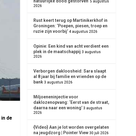
natuurlijke dood gestorven’
5 augustus
2026
Rust keert terug op Martinikerkhof in
Groningen: ‘Poepen, piesen, troep en
ruzie zijn voorbij’
4 augustus 2026
Opinie: Een kind van acht verdient een
plek in de maatschappij
3 augustus
2026
Verborgen dakloosheid: Sara slaapt
al 8 jaar bij familie en vrienden op de
bank
3 augustus 2026
Miljoeneninjectie voor
daklozenopvang: ‘Eerst van de straat,
daarna naar een woning’
3 augustus
2026
 in de
{Video} Aan je lot worden overgelaten
na jeugdzorg | Pointer View
30 juli 2026