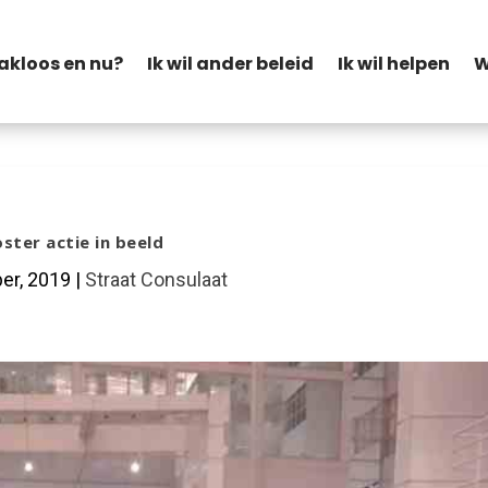
akloos en nu?
Ik wil ander beleid
Ik wil helpen
W
ster actie in beeld
er, 2019
|
Straat Consulaat