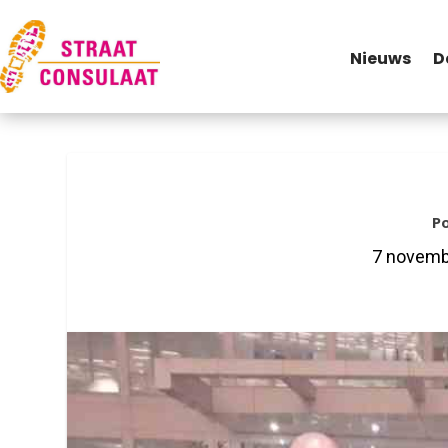
Nieuws
D
Po
7 novemb