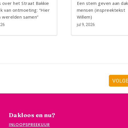
 over het Straat Bakkie
Een stem geven aan dak
ek van ontmoeting: “Hier
mensen (inspreektekst
 werelden samen”
Willem)
026
jul 9, 2026
VOLG
Dakloos en nu?
INLOOPSPREEKUUR