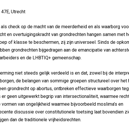
 47E, Utrecht
, als check op de macht van de meerderheid en als waarborg voo
kracht en overtuigingskracht van grondrechten hangen samen met h
roep of klasse te beschermen, zij zijn universeel. Sinds de opko
hebben grondrechten bijgedragen aan de emancipatie van achterst
, arbeiders en de LHBTIQ+ gemeenschap.
erming niet steeds gelijk verdeeld is en dat, zowel bij de interpr
aarborgen, de belangen van sommige groepen structureel over het
geen grondrecht op abortus, ontbreken effectieve waarborgen te
is er geen uitgewerkt begrip van intersectionaliteit, waarmee rech
 vormen van ongelijkheid waarmee bijvoorbeeld moslima’s en
nte discussie over constitutionele toetsing laat bovendien zi
gen dan de traditionele vrijheidsrechten.