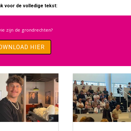
k voor de volledige tekst:
ie zijn de grondrechten?
OWNLOAD HIER
Facebook
Facebook
Twitter
Twitter
LinkedIn
LinkedIn
Blogger
Blogger