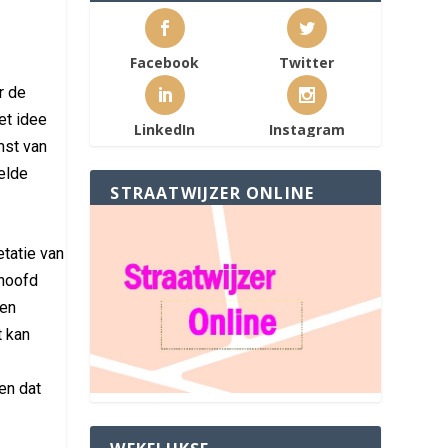
Facebook
Twitter
r de
et idee
LinkedIn
Instagram
mst van
elde
STRAATWIJZER ONLINE
etatie van
 hoofd
gen
t kan
en dat