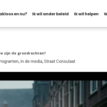
akloos en nu?
Ik wil ander beleid
Ik wil helpen
W
e zijn de grondrechten?
migranten
,
In de media
,
Straat Consulaat
In
Blogger