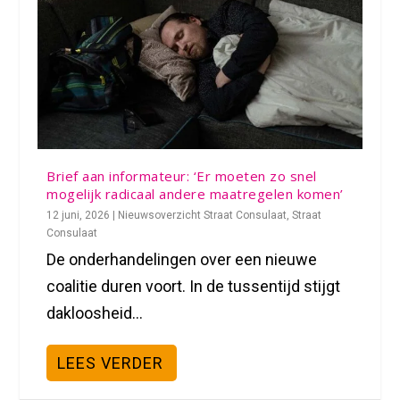
Brief aan informateur: ‘Er moeten zo snel
mogelijk radicaal andere maatregelen komen’
12 juni, 2026
|
Nieuwsoverzicht Straat Consulaat
,
Straat
Consulaat
De onderhandelingen over een nieuwe
coalitie duren voort. In de tussentijd stijgt
dakloosheid...
LEES VERDER