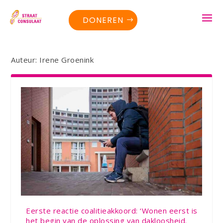
DONEREN
Auteur:
Irene Groenink
Eerste reactie coalitieakkoord: ‘Wonen eerst is
het begin van de oplossing van dakloosheid.